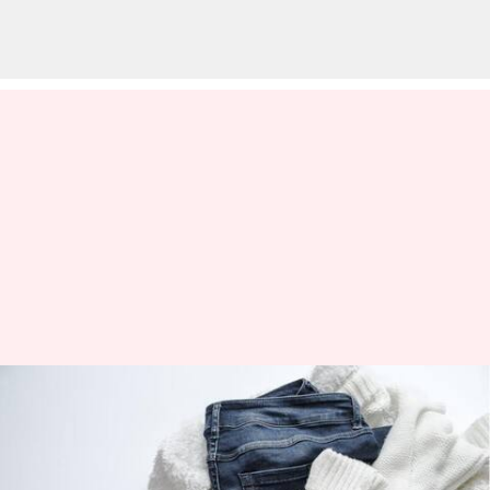
Fesyen hijau: Pilihan pakaian
kasual yang tepat untuk
digunakan