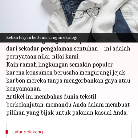
menulis
Apr 17, 2024
11:22 am
Taufiq Al Jufri
Apa ceritanya
Di era di mana fesyen bertemu dengan
Ketika fesyen bertemu dengan ekologi
kesadaran lingkungan, kain pakaian kami lebih
dari sekadar pengalaman sentuhan—ini adalah
pernyataan nilai-nilai kami.
Kain ramah lingkungan semakin populer
karena konsumen berusaha mengurangi jejak
karbon mereka tanpa mengorbankan gaya atau
kenyamanan.
Artikel ini membahas dunia tekstil
berkelanjutan, memandu Anda dalam membuat
Latar belakang