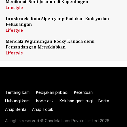
Menikmati Seni Jalanan di Kopenhagen
Lifestyle
Innsbruck: Kota Alpen yang Padukan Budaya dan
Petualangan
Lifestyle
Mendaki Pegunungan Rocky Kanada demi
Pemandangan Menakjubkan
Lifestyle
Tentang kami
Kebijakan pribadi
Ketentuan
Hubungi kami
kode etik
Keluhan ganti rugi
Berita
Arsip Berita
Arsip Topik
All rights reserved © Candela Labs Private Limited 2026