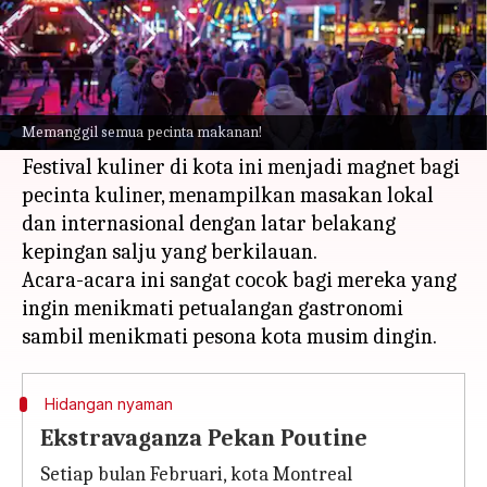
Apa ceritanya
Montreal berubah menjadi surga bersalju di
musim dingin, menawarkan perpaduan kuliner
Memanggil semua pecinta makanan!
yang unik.
Festival kuliner di kota ini menjadi magnet bagi
pecinta kuliner, menampilkan masakan lokal
dan internasional dengan latar belakang
kepingan salju yang berkilauan.
Acara-acara ini sangat cocok bagi mereka yang
ingin menikmati petualangan gastronomi
Hidangan nyaman
Ekstravaganza Pekan Poutine
Setiap bulan Februari, kota Montreal