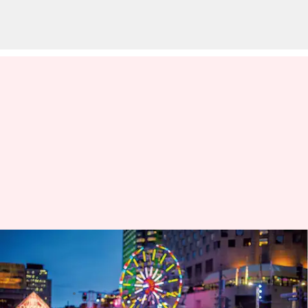
Festival kuliner musim dingin
di Montreal
menulis
Apr 11, 2024
10:26 am
Bob