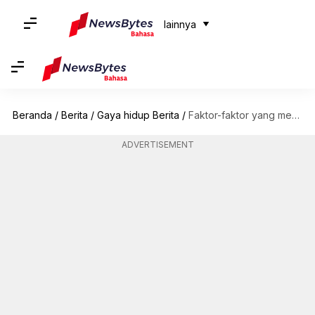
lainnya
Beranda
/
Berita
/
Gaya hidup Berita
/
Faktor-faktor yang membentuk masa depan industri fesyen yang dinamis di tahun 2024
ADVERTISEMENT