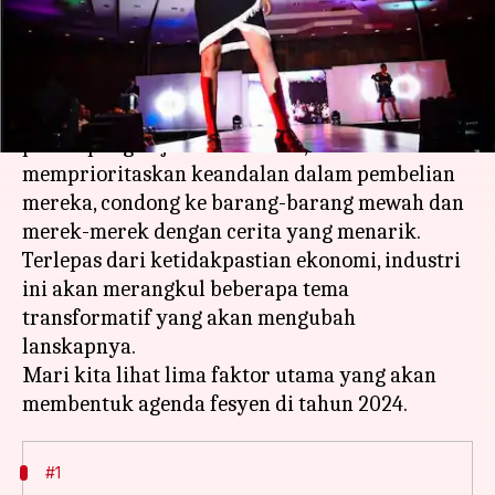
menulis
Jan 08, 2024
12:49 pm
Taufiq Al Jufri
Apa ceritanya
Memasuki tahun 2024, industri fesyen berada di
persimpangan jalan. Tahun ini, konsumen
memprioritaskan keandalan dalam pembelian
mereka, condong ke barang-barang mewah dan
merek-merek dengan cerita yang menarik.
Terlepas dari ketidakpastian ekonomi, industri
ini akan merangkul beberapa tema
transformatif yang akan mengubah
lanskapnya.
Mari kita lihat lima faktor utama yang akan
#1