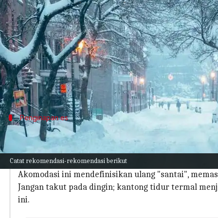
menulis
Apr 04, 2024
11:12 am
Taufiq Al Jufri
Apa ceritanya
Setiap tahun, Montreal berubah menjadi negeri a
Kawasan yang sangat dingin ini memberikan gamba
lanskap menjadi destinasi yang memesona.
Penginapan es
Liburan glasial di kota
Bayangkan tidur malam di dalam dinding es dan di b
Catat rekomendasi-rekomendasi berikut
Hotel es di Montreal menawarkan pengalaman mengin
Akomodasi ini mendefinisikan ulang "santai", mema
Jangan takut pada dingin; kantong tidur termal me
ini.