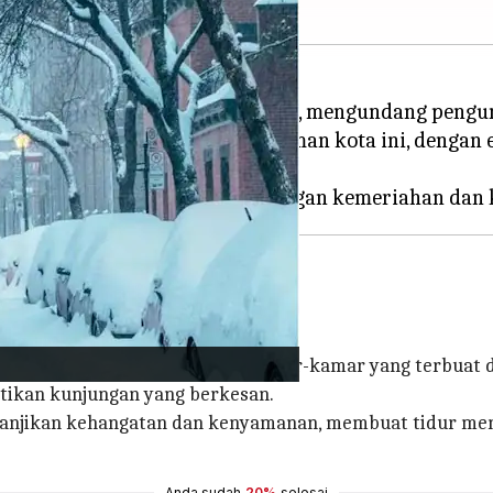
jaib musim dingin yang menawan, mengundang pengunj
ran unik tentang pesona musiman kota ini, dengan 
awah bintang-bintang.
ap yang luar biasa, dengan kamar-kamar yang terbuat da
stikan kunjungan yang berkesan.
njanjikan kehangatan dan kenyamanan, membuat tidur menj
Anda sudah
20%
selesai