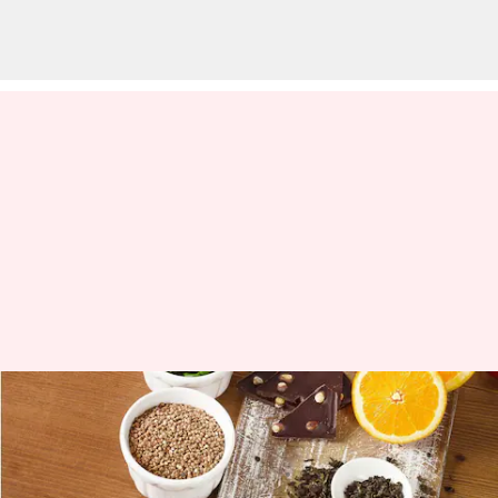
Apa itu vitamin P? Temukan
dalam makanan lezat ini
menulis
Aug 03, 2023
10:42 am
Taufiq Al Jufri