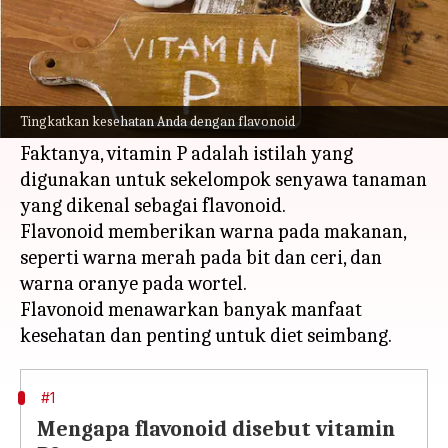
Apa ceritanya
Pernah mendengar tentang vitamin P? Jangan
khawatir jika Anda belum pernah
Tingkatkan kesehatan Anda dengan flavonoid
mendengarnya karena ini bukan vitamin biasa!
Faktanya, vitamin P adalah istilah yang
digunakan untuk sekelompok senyawa tanaman
yang dikenal sebagai flavonoid.
Flavonoid memberikan warna pada makanan,
seperti warna merah pada bit dan ceri, dan
warna oranye pada wortel.
Flavonoid menawarkan banyak manfaat
#1
Mengapa flavonoid disebut vitamin