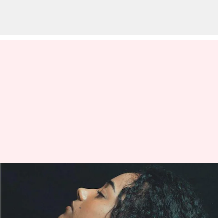
Perawatan rambut: Cara
menjinakkan rambut keriting
menulis
Apr 25, 2023
12:58 pm
Taufiq Al Jufri