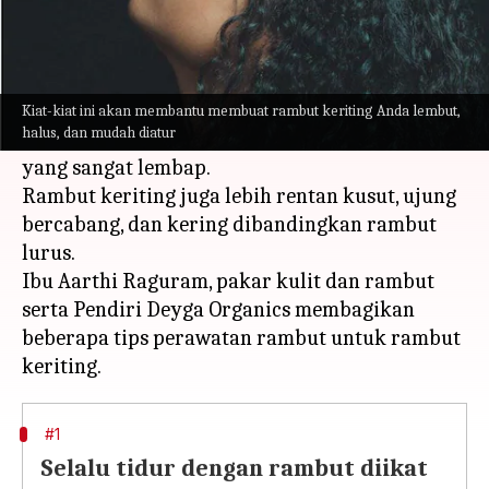
Apa ceritanya
Meskipun rambut keriting terlihat tebal dan
menarik, akan tetapi sulit diatur, terutama
Kiat-kiat ini akan membantu membuat rambut keriting Anda lembut,
halus, dan mudah diatur
selama hari-hari musim panas atau hari-hari
yang sangat lembap.
Rambut keriting juga lebih rentan kusut, ujung
bercabang, dan kering dibandingkan rambut
lurus.
Ibu Aarthi Raguram, pakar kulit dan rambut
serta Pendiri Deyga Organics membagikan
beberapa tips perawatan rambut untuk rambut
#1
Selalu tidur dengan rambut diikat