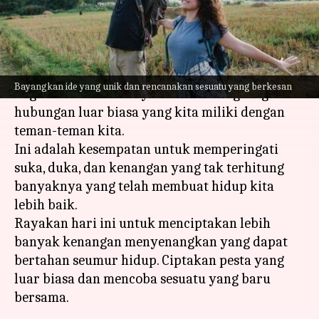
menulis
Jul 28, 2023
11:47 am
Handoko
Apa ceritanya
Hari Persahabatan adalah kesempatan emas
Bayangkan ide yang unik dan rencanakan sesuatu yang berkesan
bagi kita untuk merayakan dan menghargai
hubungan luar biasa yang kita miliki dengan
teman-teman kita.
Ini adalah kesempatan untuk memperingati
suka, duka, dan kenangan yang tak terhitung
banyaknya yang telah membuat hidup kita
lebih baik.
Rayakan hari ini untuk menciptakan lebih
banyak kenangan menyenangkan yang dapat
bertahan seumur hidup. Ciptakan pesta yang
luar biasa dan mencoba sesuatu yang baru