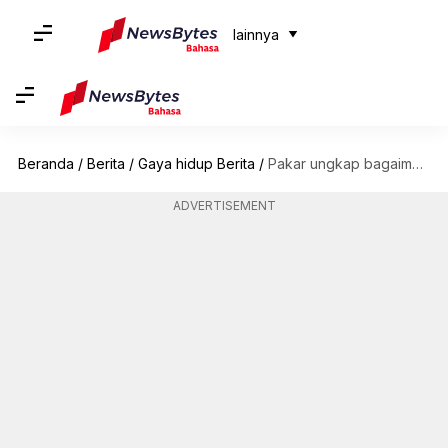
lainnya
Beranda
/
Berita
/
Gaya hidup Berita
/
Pakar ungkap bagaimana perusahaan bisa mendukung kesehatan mental karyawan
ADVERTISEMENT