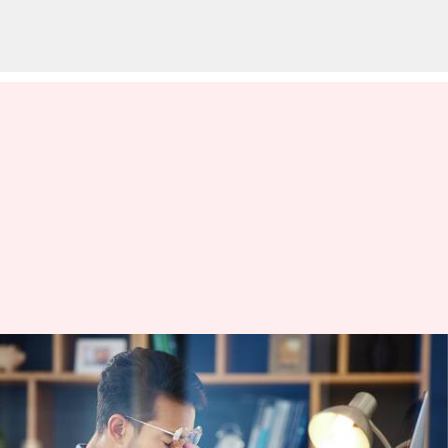
Pakar ungkap bagaimana
perusahaan bisa mendukung
kesehatan mental karyawan