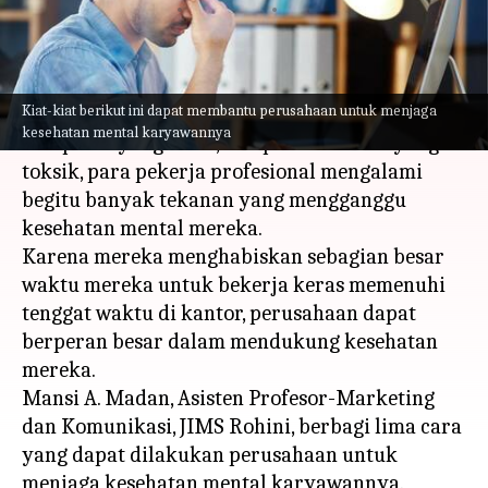
menulis
Apr 17, 2023
11:26 am
Taufiq Al Jufri
Apa ceritanya
Kiat-kiat berikut ini dapat membantu perusahaan untuk menjaga
Di era budaya yang penuh dengan kesibukan,
kesehatan mental karyawannya
kompetisi yang ketat, dan produktivitas yang
toksik, para pekerja profesional mengalami
begitu banyak tekanan yang mengganggu
kesehatan mental mereka.
Karena mereka menghabiskan sebagian besar
waktu mereka untuk bekerja keras memenuhi
tenggat waktu di kantor, perusahaan dapat
berperan besar dalam mendukung kesehatan
mereka.
Mansi A. Madan, Asisten Profesor-Marketing
dan Komunikasi, JIMS Rohini, berbagi lima cara
yang dapat dilakukan perusahaan untuk