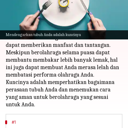
menulis
Jul 20, 2023
12:05 pm
Taufiq Al Jufri
Apa ceritanya
Ketika mengikuti program puasa berkala,
Mendengarkan tubuh Anda adalah kuncinya
memasukkan olahraga ke dalam rutinitas Anda
dapat memberikan manfaat dan tantangan.
Meskipun berolahraga selama puasa dapat
membantu membakar lebih banyak lemak, hal
ini juga dapat membuat Anda merasa lelah dan
membatasi performa olahraga Anda.
Kuncinya adalah memperhatikan bagaimana
perasaan tubuh Anda dan menemukan cara
yang aman untuk berolahraga yang sesuai
#1