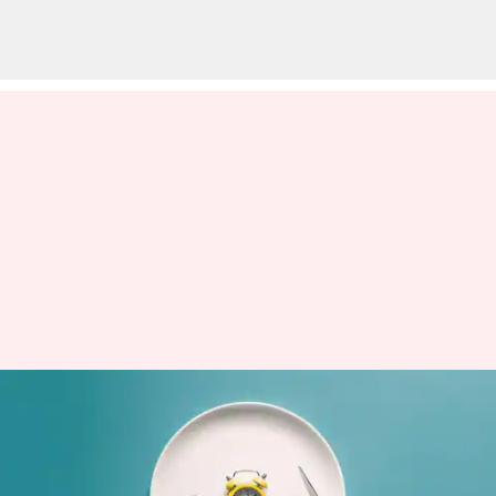
Cara berolahraga dengan aman
saat Anda menjalani puasa
berkala