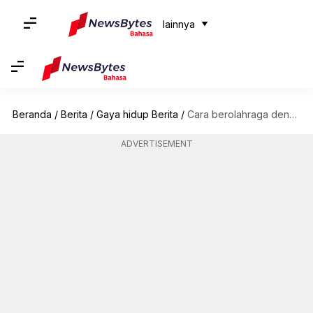
lainnya
Beranda
/
Berita
/
Gaya hidup Berita
/
Cara berolahraga dengan aman saat Anda menjalani puasa berkala
ADVERTISEMENT