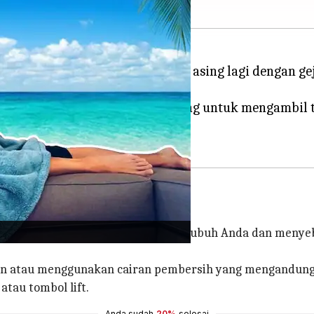
 maka Anda mungkin sudah tidak asing lagi dengan ge
da. Oleh karena itu, sangat penting untuk mengambi
 berbahaya dan ini dapat masuk ke tubuh Anda dan menyeb
ian atau menggunakan cairan pembersih yang mengandung
tau tombol lift.
Anda sudah
20%
selesai