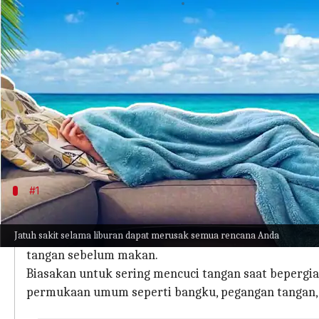
menulis
Mar 07, 2023
01:25 pm
Taufiq Al Jufri
Apa ceritanya
Jika Anda termasuk orang yang sering bepergian,
menyerang selama liburan.
Sakit saat liburan bisa menyurutkan semangat An
liburan Anda tanpa keadaan darurat medis.
#1
Sering-seringlah mencuci tangan
Jatuh sakit selama liburan dapat merusak semua rencana Anda
Tangan dan jari Anda dapat terkontaminasi bakteri
tangan sebelum makan.
Biasakan untuk sering mencuci tangan saat beperg
permukaan umum seperti bangku, pegangan tangan, a