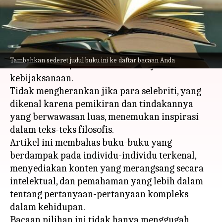
menulis
Feb 29, 2024
10:40 am
Handoko
Apa ceritanya
Filsafat telah memikat para pemikir selama
Tambahkan sederet judul buku ini ke daftar bacaan Anda
berabad-abad, menawarkan kekayaan akan
kebijaksanaan.
Tidak mengherankan jika para selebriti, yang
dikenal karena pemikiran dan tindakannya
yang berwawasan luas, menemukan inspirasi
dalam teks-teks filosofis.
Artikel ini membahas buku-buku yang
berdampak pada individu-individu terkenal,
menyediakan konten yang merangsang secara
intelektual, dan pemahaman yang lebih dalam
tentang pertanyaan-pertanyaan kompleks
dalam kehidupan.
Bacaan pilihan ini tidak hanya menggugah