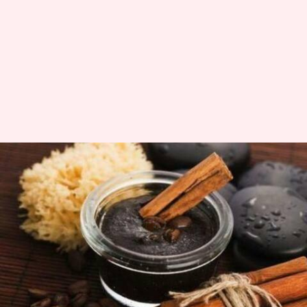
Bagaimana kopi dapat
memberikan keajaiban bagi
kulit Anda?
menulis
Apr 13, 2023
12:44 pm
Handoko
Apa ceritanya
Dunia mencintai kopi!