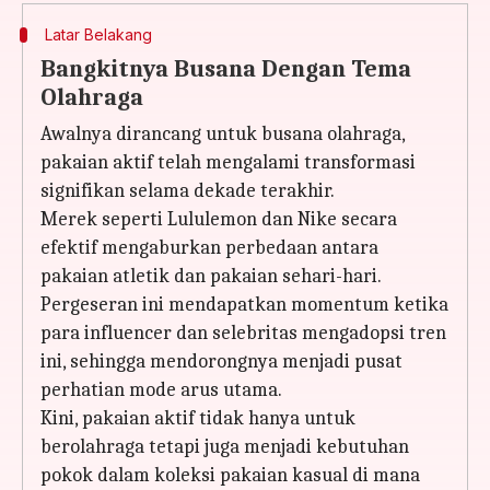
Latar Belakang
Bangkitnya Busana Dengan Tema
Olahraga
Awalnya dirancang untuk busana olahraga,
pakaian aktif telah mengalami transformasi
signifikan selama dekade terakhir.
Merek seperti Lululemon dan Nike secara
efektif mengaburkan perbedaan antara
pakaian atletik dan pakaian sehari-hari.
Pergeseran ini mendapatkan momentum ketika
para influencer dan selebritas mengadopsi tren
ini, sehingga mendorongnya menjadi pusat
perhatian mode arus utama.
Kini, pakaian aktif tidak hanya untuk
berolahraga tetapi juga menjadi kebutuhan
pokok dalam koleksi pakaian kasual di mana