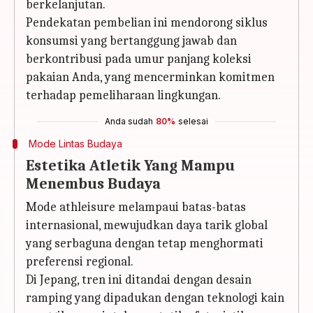
berkelanjutan.
Pendekatan pembelian ini mendorong siklus
konsumsi yang bertanggung jawab dan
berkontribusi pada umur panjang koleksi
pakaian Anda, yang mencerminkan komitmen
terhadap pemeliharaan lingkungan.
Anda sudah
80%
selesai
Mode Lintas Budaya
Estetika Atletik Yang Mampu
Menembus Budaya
Mode athleisure melampaui batas-batas
internasional, mewujudkan daya tarik global
yang serbaguna dengan tetap menghormati
preferensi regional.
Di Jepang, tren ini ditandai dengan desain
ramping yang dipadukan dengan teknologi kain