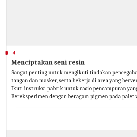
4
Menciptakan seni resin
Sangat penting untuk mengikuti tindakan pencegahan
tangan dan masker, serta bekerja di area yang berven
Ikuti instruksi pabrik untuk rasio pencampuran yang
Bereksperimen dengan beragam pigmen pada palet 