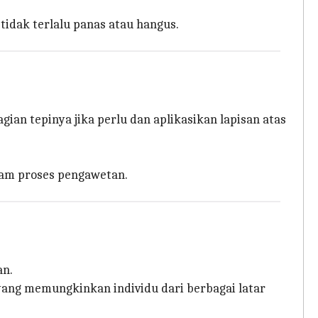
idak terlalu panas atau hangus.
an tepinya jika perlu dan aplikasikan lapisan atas
lam proses pengawetan.
an.
 yang memungkinkan individu dari berbagai latar