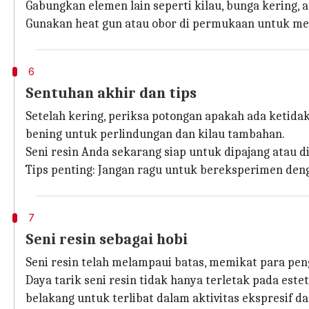
Gabungkan elemen lain seperti kilau, bunga kering,
Gunakan heat gun atau obor di permukaan untuk meng
6
Sentuhan akhir dan tips
Setelah kering, periksa potongan apakah ada ketida
bening untuk perlindungan dan kilau tambahan.
Seni resin Anda sekarang siap untuk dipajang atau 
Tips penting: Jangan ragu untuk bereksperimen den
7
Seni resin sebagai hobi
Seni resin telah melampaui batas, memikat para p
Daya tarik seni resin tidak hanya terletak pada est
belakang untuk terlibat dalam aktivitas ekspresif da