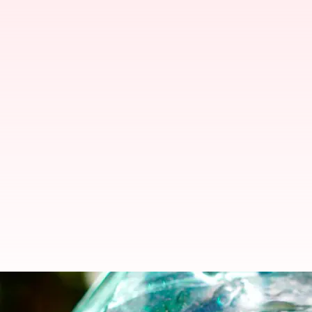
Seni resin: Alkimia artistik war