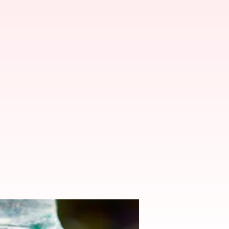
na dan bentuk