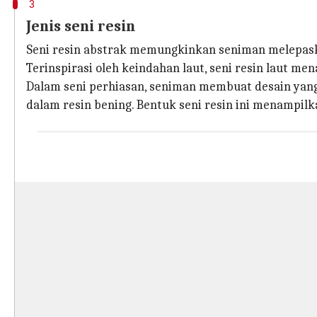
3
Jenis seni resin
Seni resin abstrak memungkinkan seniman melepaska
Terinspirasi oleh keindahan laut, seni resin laut men
Dalam seni perhiasan, seniman membuat desain yang
dalam resin bening. Bentuk seni resin ini menampilka