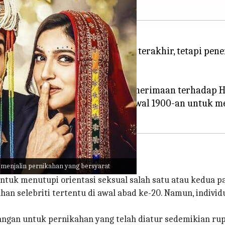
ai media dalam beberapa tahun terakhir, tetapi pen
avender?
tuk mengatasi ketakutan akan penerimaan terhadap 
homoseksual dan biseksual pada awal 1900-an untuk 
vender
 menjalin pernikahan yang bersyarat
ntuk menutupi orientasi seksual salah satu atau kedua p
an selebriti tertentu di awal abad ke-20. Namun, indiv
sangan untuk pernikahan yang telah diatur sedemikian r