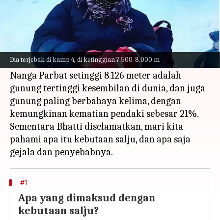
Apa ceritanya
Asif Bhatti, seorang pendaki dari Pakistan,
terdampar di Nanga Parbat karena kebutaan
Dia terjebak di kamp 4, di ketinggian 7.500-8.000 m
salju.
Nanga Parbat setinggi 8.126 meter adalah
gunung tertinggi kesembilan di dunia, dan juga
gunung paling berbahaya kelima, dengan
kemungkinan kematian pendaki sebesar 21%.
Sementara Bhatti diselamatkan, mari kita
pahami apa itu kebutaan salju, dan apa saja
#1
Apa yang dimaksud dengan
kebutaan salju?