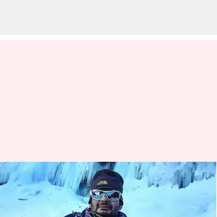
Kebutaan Salju: Gejala,
penyebab, dan pengobatan
menulis
Jul 07, 2023
12:08 pm
Taufiq Al Jufri