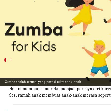
menulis
May 08, 2023
01:36 pm
Handoko
Apa ceritanya
Zumba adalah tentang mengikuti musik yang bers
Rutinitas kebugaran untuk anak-anak dapat diuba
Beberapa sesi Zumba juga menawarkan permainan d
1
Zumba Tidak Memaksakan Adanya Persai
Zumba tidak mengharuskan siapa pun untuk menjadi p
Zumba adalah sesuatu yang pasti disukai anak-anak
senang.
Hal ini membantu mereka menjadi percaya diri kare
Sesi ramah anak membuat anak-anak merasa sepert