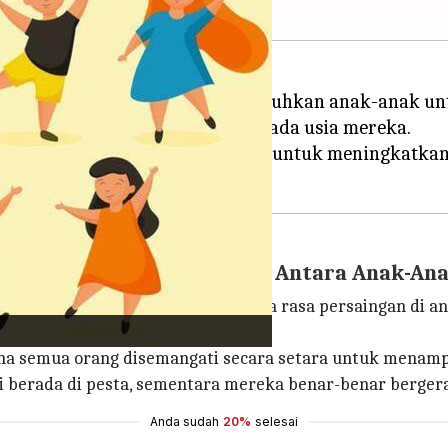
emangat, yang disukai dan dibutuhkan anak-anak un
h dan disesuaikan tergantung pada usia mereka.
an aktivitas untuk anak-anak untuk meningkatkan ke
ngan Yang Tidak Sehat Di Antara Anak-An
enari yang terbaik. Jadi tidak ada rasa persaingan di an
na semua orang disemangati secara setara untuk menampi
i berada di pesta, sementara mereka benar-benar berg
Anda sudah
20%
selesai