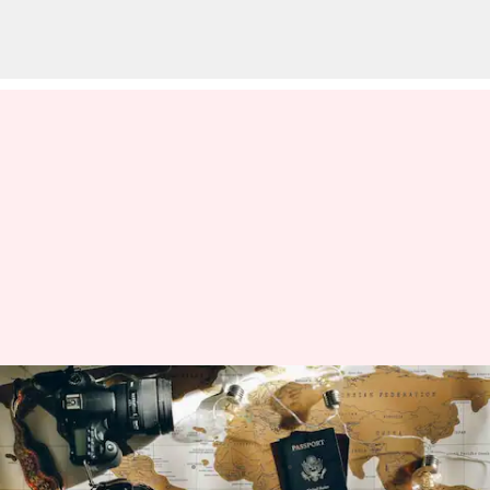
Aksesori Perjalanan Terbaik
untuk Perjalanan Tanpa Stres
menulis
Apr 19, 2023
01:39 pm
Shubham Gupta