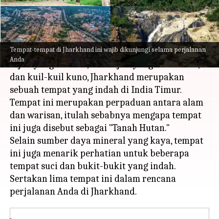
menulis
Jul 24, 2023
03:16 pm
Taufiq Al Jufri
Apa ceritanya
Tempat-tempat di Jharkhand ini wajib dikunjungi selama perjalanan
Terkenal dengan budaya kesukuannya, hutan
Anda
hijau yang rimbun, air terjun yang memancar,
dan kuil-kuil kuno, Jharkhand merupakan
sebuah tempat yang indah di India Timur.
Tempat ini merupakan perpaduan antara alam
dan warisan, itulah sebabnya mengapa tempat
ini juga disebut sebagai "Tanah Hutan."
Selain sumber daya mineral yang kaya, tempat
ini juga menarik perhatian untuk beberapa
tempat suci dan bukit-bukit yang indah.
Sertakan lima tempat ini dalam rencana