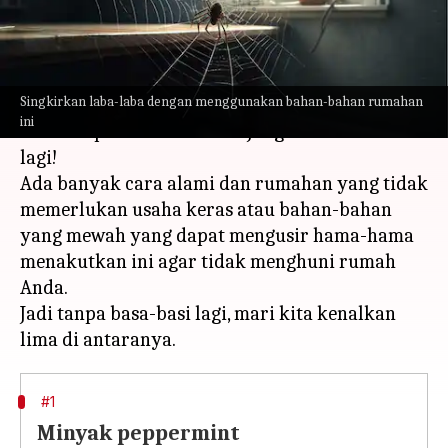
menulis
Jun 16, 2023
11:57 am
Taufiq Al Jufri
Apa ceritanya
Singkirkan laba-laba dengan menggunakan bahan-bahan rumahan
Lelah membersihkan sarang dan mengusir laba-
ini
laba tetapi tidak berhasil? Jangan khawatir
lagi!
Ada banyak cara alami dan rumahan yang tidak
memerlukan usaha keras atau bahan-bahan
yang mewah yang dapat mengusir hama-hama
menakutkan ini agar tidak menghuni rumah
Anda.
Jadi tanpa basa-basi lagi, mari kita kenalkan
#1
Minyak peppermint