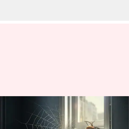
Bermasalah dengan laba-laba?
Bahan-bahan rumahan ini
dapat mengusir mereka