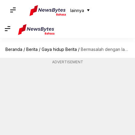
lainnya
Beranda
/
Berita
/
Gaya hidup Berita
/
Bermasalah dengan laba-laba? Bahan-bahan rumahan ini dapat mengusir mereka
ADVERTISEMENT