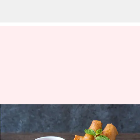
Resep lumpia yang mudah
untuk koki rumahan
menulis
May 30, 2023
01:23 pm
Taufiq Al Jufri