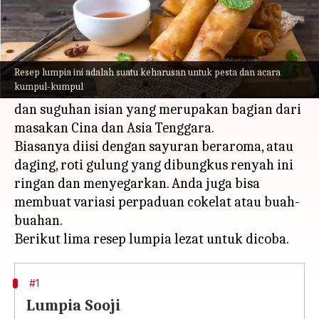
Apa ceritanya
Salah satu makanan pembuka paling sempurna
untuk disajikan di pesta dan acara kumpul-
Resep lumpia ini adalah suatu keharusan untuk pesta dan acara
kumpul-kumpul
kumpul, lumpia adalah gorengan yang renyah,
dan suguhan isian yang merupakan bagian dari
masakan Cina dan Asia Tenggara.
Biasanya diisi dengan sayuran beraroma, atau
daging, roti gulung yang dibungkus renyah ini
ringan dan menyegarkan. Anda juga bisa
membuat variasi perpaduan cokelat atau buah-
buahan.
#1
Lumpia Sooji