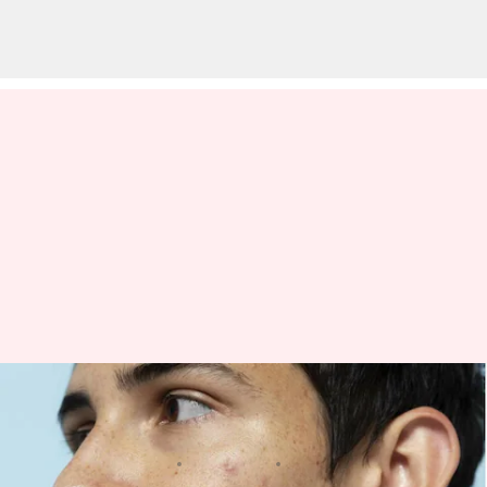
Pengobatan rumahan untuk
bopeng yang harus Anda coba
menulis
Aug 16, 2023
12:51 pm
Taufiq Al Jufri