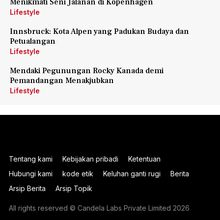
Menikmati Seni Jalanan di Kopenhagen
Lifestyle
Innsbruck: Kota Alpen yang Padukan Budaya dan
Petualangan
Lifestyle
Mendaki Pegunungan Rocky Kanada demi
Pemandangan Menakjubkan
Lifestyle
Tentang kami
Kebijakan pribadi
Ketentuan
Hubungi kami
kode etik
Keluhan ganti rugi
Berita
Arsip Berita
Arsip Topik
All rights reserved © Candela Labs Private Limited 2026