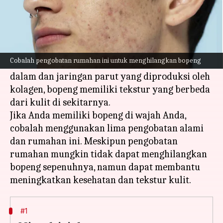
Apa ceritanya
Bopeng adalah noda kulit yang menyerupai
lubang atau penyok.
Cobalah pengobatan rumahan ini untuk menghilangkan bopeng
Disebabkan oleh kerusakan pada lapisan kulit
dalam dan jaringan parut yang diproduksi oleh
kolagen, bopeng memiliki tekstur yang berbeda
dari kulit di sekitarnya.
Jika Anda memiliki bopeng di wajah Anda,
cobalah menggunakan lima pengobatan alami
dan rumahan ini. Meskipun pengobatan
rumahan mungkin tidak dapat menghilangkan
bopeng sepenuhnya, namun dapat membantu
#1