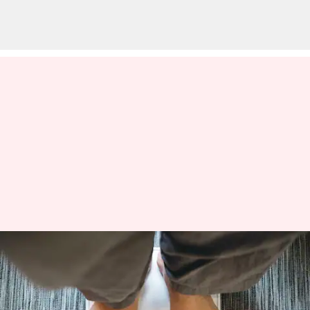
Obesitas: Jangan hakimi orang
yang kelebihan berat dengan
mitos-mitos ini