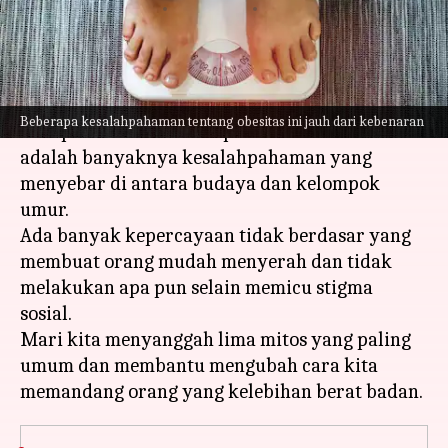
menulis
Mar 13, 2023
11:41 am
Taufiq Al Jufri
Apa ceritanya
Walaupun obesitas mengancam jiwa, yang
Beberapa kesalahpahaman tentang obesitas ini jauh dari kebenaran
memperburuk keadaan penderita obesitas
adalah banyaknya kesalahpahaman yang
menyebar di antara budaya dan kelompok
umur.
Ada banyak kepercayaan tidak berdasar yang
membuat orang mudah menyerah dan tidak
melakukan apa pun selain memicu stigma
sosial.
Mari kita menyanggah lima mitos yang paling
umum dan membantu mengubah cara kita