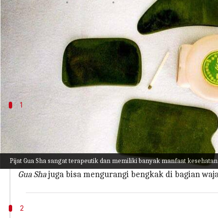
menulis
May 24, 2023
01:57 pm
Handoko
Apa ceritanya
Jika Anda penggemar pijat wajah atau tubuh, maka
Batu
Gua Sha
terbuat dari batu giok atau kuarsa 
mendorong drainase jaringan.
Gua Sha
1
Apa Itu Gua Sha?
Gua Sha
adalah kata Cina yang berarti mengikis dan 
disembuhkan dari dalam. Proses inilah yang pada a
Pijat Gua Sha sangat terapeutik dan memiliki banyak manfaat kesehata
Gua Sha
kerap digunakan untuk melepaskan stres, me
Gua Sha
juga bisa mengurangi bengkak di bagian waja
2