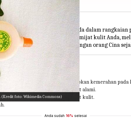
 peralatan pijat
Gua Sha
harus ada dalam rangkaian p
dengan permukaan datar yang memijat kulit Anda, m
pasir. Alat tersebut dapat menyebabkan kemerahan pada k
khirnya memberikan kecerahan kulit alami.
n. (Kredit foto: Wikimedia Commons)
ningkatkan sirkulasi, dan merawat kulit.
h.
Anda sudah
16%
selesai