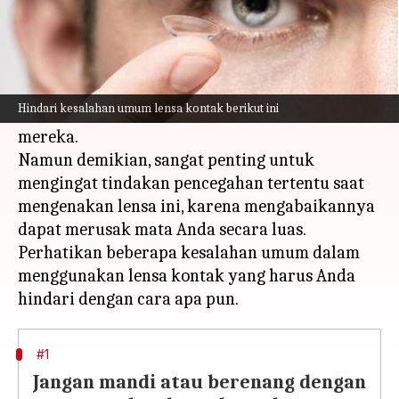
Apa ceritanya
Lensa kontak adalah anugerah bagi mereka
yang ingin menyingkirkan kacamata kutu buku
Hindari kesalahan umum lensa kontak berikut ini
yang besar tanpa mempengaruhi penglihatan
mereka.
Namun demikian, sangat penting untuk
mengingat tindakan pencegahan tertentu saat
mengenakan lensa ini, karena mengabaikannya
dapat merusak mata Anda secara luas.
Perhatikan beberapa kesalahan umum dalam
menggunakan lensa kontak yang harus Anda
#1
Jangan mandi atau berenang dengan