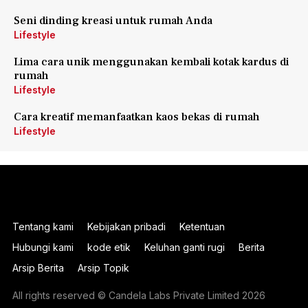
Seni dinding kreasi untuk rumah Anda
Lifestyle
Lima cara unik menggunakan kembali kotak kardus di
rumah
Lifestyle
Cara kreatif memanfaatkan kaos bekas di rumah
Lifestyle
Tentang kami
Kebijakan pribadi
Ketentuan
Hubungi kami
kode etik
Keluhan ganti rugi
Berita
Arsip Berita
Arsip Topik
All rights reserved © Candela Labs Private Limited 2026