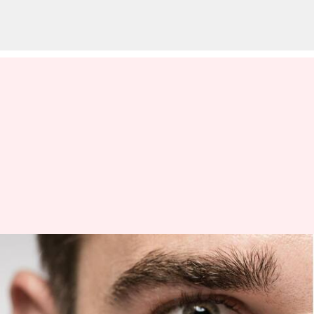
Hindari kesalahan umum ini
saat memakai lensa kontak
menulis
Jul 14, 2023
01:01 pm
Taufiq Al Jufri