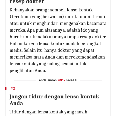
resep dokter
Kebanyakan orang membeli lensa kontak
(terutama yang berwarna) untuk tampil trendi
atau untuk menghindari mengenakan kacamata
mereka. Apa pun alasannya, adalah ide yang
buruk untuk melakukannya tanpa resep dokter.
Hal ini karena lensa kontak adalah perangkat
medis. Selain itu, hanya dokter yang dapat
memeriksa mata Anda dan merekomendasikan
lensa kontak yang paling sesuai untuk
penglihatan Anda.
Anda sudah
40%
selesai
#3
Jangan tidur dengan lensa kontak
Anda
Tidur dengan lensa kontak yang masih