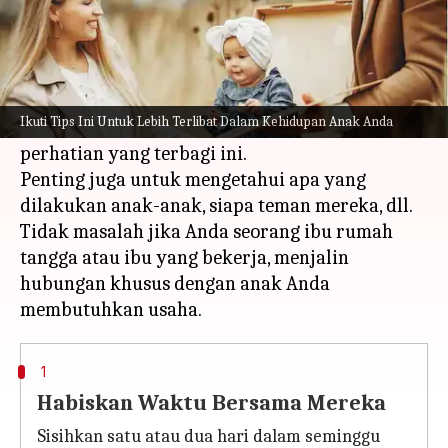
Apa ceritanya
Menjadi orang tua bukanlah hal yang mudah.
Anda selalu menangani terlalu banyak hal dan
Ikuti Tips Ini Untuk Lebih Terlibat Dalam Kehidupan Anak Anda
anak-anak adalah yang paling terpengaruh oleh
perhatian yang terbagi ini.
Penting juga untuk mengetahui apa yang
dilakukan anak-anak, siapa teman mereka, dll.
Tidak masalah jika Anda seorang ibu rumah
tangga atau ibu yang bekerja, menjalin
hubungan khusus dengan anak Anda
1
Habiskan Waktu Bersama Mereka
Sisihkan satu atau dua hari dalam seminggu