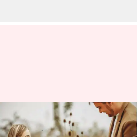
5 Cara Untuk Lebih Terlibat
Dalam Kehidupan Anak Anda
menulis
May 03, 2023
01:34 pm
Handoko