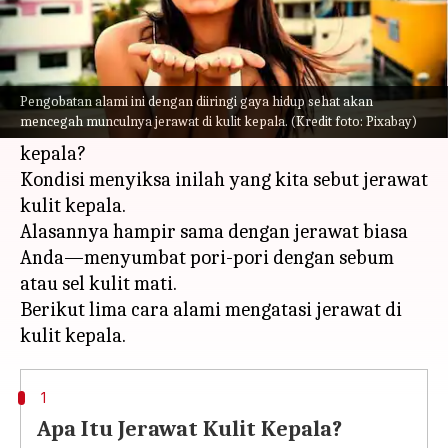
Apa ceritanya
Pernahkah Anda merasakan sakit yang
menusuk tajam saat menata rambut ketika sisir
Pengobatan alami ini dengan diiringi gaya hidup sehat akan
mencegah munculnya jerawat di kulit kepala. (Kredit foto: Pixabay)
Anda membentur sesuatu yang bergelombang di
kepala?
Kondisi menyiksa inilah yang kita sebut jerawat
kulit kepala.
Alasannya hampir sama dengan jerawat biasa
Anda—menyumbat pori-pori dengan sebum
atau sel kulit mati.
Berikut lima cara alami mengatasi jerawat di
1
Apa Itu Jerawat Kulit Kepala?