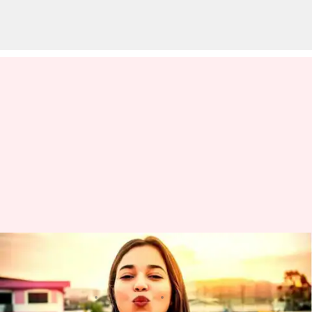
5 Cara Mengobati Jerawat Kulit
Kepala Di Rumah
menulis
May 23, 2023
12:44 pm
Handoko