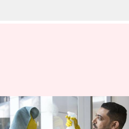
Mudah sekali membuat
pembersih kaca di rumah!
Begini caranya