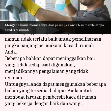
menulis
Jun 30, 2023
02:51 pm
Taufiq Al Jufri
Apa ceritanya
Mengapa harus membelinya dari pasar jika Anda bisa membuatnya
Pembersih kaca berlimpah dengan bahan kimia
sendiri di rumah
beracun yang meskipun bekerja secara efektif,
namun tidak terlalu baik untuk pemeliharaan
jangka panjang permukaan kaca di rumah
Anda.
Beberapa bahkan dapat meninggalkan bau
yang tidak sedap saat digunakan,
menjadikannya pengalaman yang tidak
nyaman.
Untungnya, Anda dapat menggunakan beberapa
bahan yang tersedia di dapur Anda untuk
membuat larutan pembersih kaca di rumah