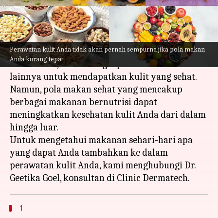
menulis
Mar 03, 2023
02:35 pm
Taufiq Al Jufri
Apa ceritanya
Perawatan kulit Anda tidak akan pernah sempurna jika pola makan
Banyak orang memilih perawatan kosmetik,
Anda kurang tepat
facial biasa, dan berbagai perawatan kulit
lainnya untuk mendapatkan kulit yang sehat.
Namun, pola makan sehat yang mencakup
berbagai makanan bernutrisi dapat
meningkatkan kesehatan kulit Anda dari dalam
hingga luar.
Untuk mengetahui makanan sehari-hari apa
yang dapat Anda tambahkan ke dalam
perawatan kulit Anda, kami menghubungi Dr.
1