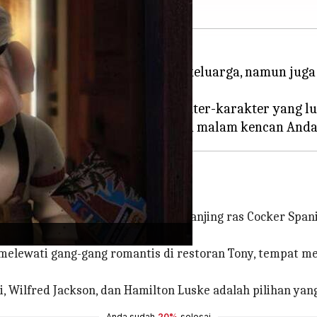
uk Anda bukan sekadar tontonan keluarga, namun ju
 dan banyak kebahagiaan.
h rasa cinta, di mana ada karakter-karakter yang l
dengan kisah cinta abadi antara anjing ras Cocker Spani
melewati gang-gang romantis di restoran Tony, tempat 
i, Wilfred Jackson, dan Hamilton Luske adalah pilihan ya
Anda sudah
20%
selesai