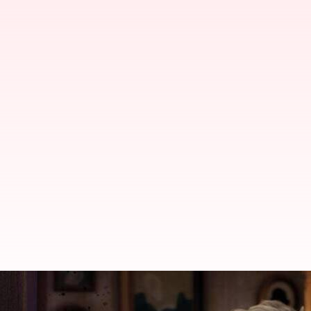
'Up,' 'Elemental': Film Animasi 