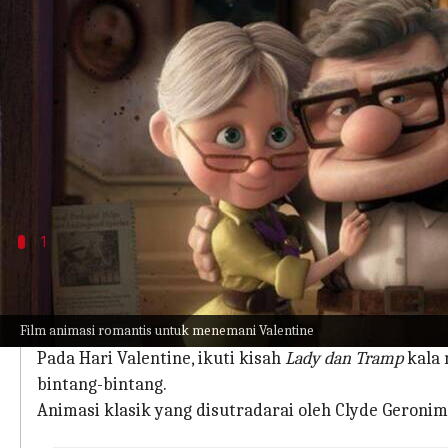
menulis
Feb 07, 2024
10:17 am
Handoko
Apa ceritanya
Sederet film animasi yang telah kami kurasi unt
memercikkan sedikit kelucuan, sedikit keanehan,
Bersiaplah untuk memulai pesta animasi yang penu
1
'Lady and the Tramp' (1955)
Film romantis musikal
Lady and the Tramp
mempesona 
Film animasi romantis untuk menemani Valentine
periang.
Pada Hari Valentine, ikuti kisah
Lady dan Tramp
kala 
bintang-bintang.
Animasi klasik yang disutradarai oleh Clyde Geronim