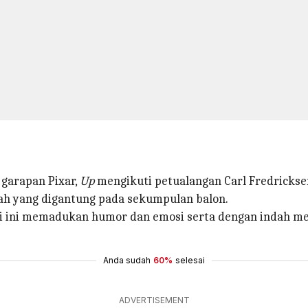
 garapan Pixar,
Up
mengikuti petualangan Carl Fredricks
ah yang digantung pada sekumpulan balon.
si ini memadukan humor dan emosi serta dengan indah m
Anda sudah
60%
selesai
ADVERTISEMENT