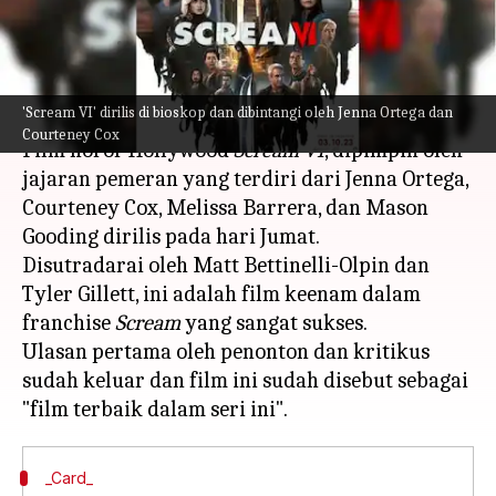
franchise ini'
menulis
Mar 11, 2023
12:51 pm
Bob
Apa ceritanya
'Scream VI' dirilis di bioskop dan dibintangi oleh Jenna Ortega dan
Courteney Cox
Film horor Hollywood
Scream VI
, dipimpin oleh
jajaran pemeran yang terdiri dari Jenna Ortega,
Courteney Cox, Melissa Barrera, dan Mason
Gooding dirilis pada hari Jumat.
Disutradarai oleh Matt Bettinelli-Olpin dan
Tyler Gillett, ini adalah film keenam dalam
franchise
Scream
yang sangat sukses.
Ulasan pertama oleh penonton dan kritikus
sudah keluar dan film ini sudah disebut sebagai
_Card_