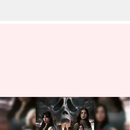
'Scream VI': Ulasan pertama
menyebut film horor ini
sebagai 'yang terbaik di