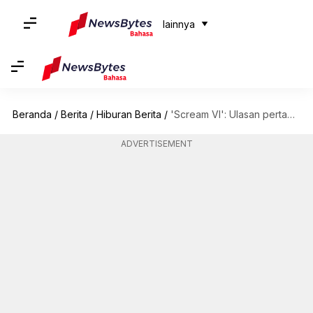
lainnya
Beranda
/
Berita
/
Hiburan Berita
/
'Scream VI': Ulasan pertama menyebut film horor ini sebagai 'yang terbaik di franchise ini'
ADVERTISEMENT