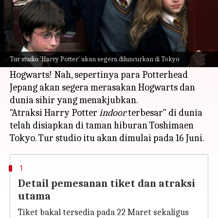
Apa ceritanya
Popularitas
Harry Potter
tampaknya tidak
pernah berhenti dan seiring berjalannya waktu,
Tur studio 'Harry Potter' akan segera diluncurkan di Tokyo
semua Potterhead menunggu surat mereka dari
Hogwarts! Nah, sepertinya para Potterhead
Jepang akan segera merasakan Hogwarts dan
dunia sihir yang menakjubkan.
"Atraksi Harry Potter
indoor
terbesar" di dunia
telah disiapkan di taman hiburan Toshimaen
1
Detail pemesanan tiket dan atraksi
utama
Tiket bakal tersedia pada 22 Maret sekaligus