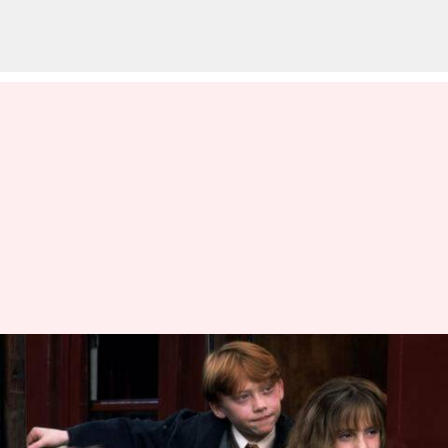
Tur studio 'Harry Potter'
terbesar bakal hadir di Tokyo
menulis
Mar 16, 2023
01:40 pm
Taufiq Al Jufri