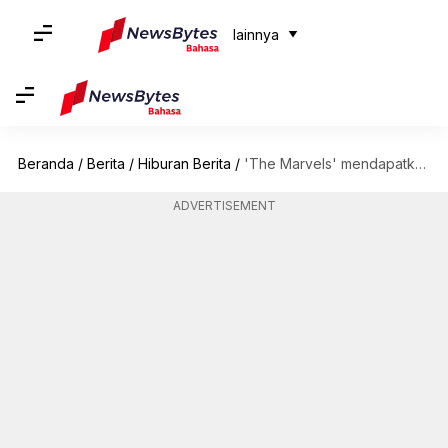
lainnya
Beranda
/
Berita
/
Hiburan Berita
/
'The Marvels' mendapatkan tanggal rilis baru & poster pertamanya
ADVERTISEMENT