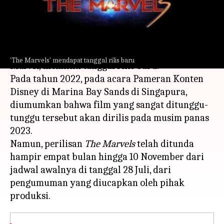
menulis
Feb 20, 2023
12:00 pm
Handoko
Apa ceritanya
The Marvels
, yang menandai sekuel dari
Captain
'The Marvels' mendapat tanggal rilis baru
Marvel,
memiliki tanggal rilis baru.
Pada tahun 2022, pada acara Pameran Konten
Disney di Marina Bay Sands di Singapura,
diumumkan bahwa film yang sangat ditunggu-
tunggu tersebut akan dirilis pada musim panas
2023.
Namun, perilisan
The Marvels
telah ditunda
hampir empat bulan hingga 10 November dari
jadwal awalnya di tanggal 28 Juli, dari
pengumuman yang diucapkan oleh pihak