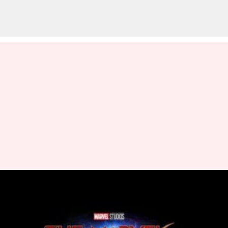
'The Marvels' mendapatkan
tanggal rilis baru & poster
pertamanya