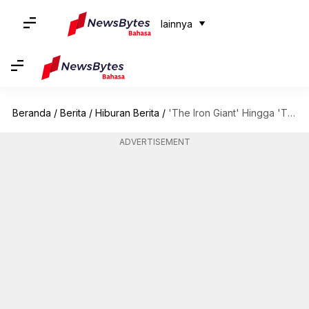
lainnya
Beranda
/
Berita
/
Hiburan Berita
/
'The Iron Giant' Hingga 'The Incredibles': Karya Terbaik Brad Bird
ADVERTISEMENT