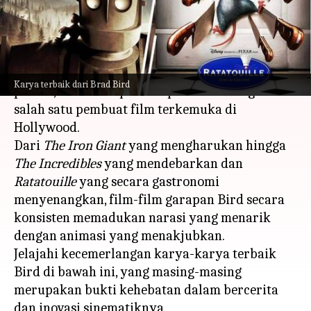
menulis
Feb 12, 2024
10:59 am
Handoko
Apa ceritanya
Brad Bird, seorang sutradara film animasi yang
Karya terbaik dari Brad Bird
piawai, telah memperoleh predikat sebagai
salah satu pembuat film terkemuka di
Hollywood.
Dari
The Iron Giant
yang mengharukan hingga
The Incredibles
yang mendebarkan dan
Ratatouille
yang secara gastronomi
menyenangkan, film-film garapan Bird secara
konsisten memadukan narasi yang menarik
dengan animasi yang menakjubkan.
Jelajahi kecemerlangan karya-karya terbaik
Bird di bawah ini, yang masing-masing
merupakan bukti kehebatan dalam bercerita