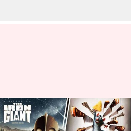
'The Iron Giant' Hingga 'The
Incredibles': Karya Terbaik
Brad Bird