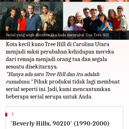
Apa ceritanya
One Tree Hill
adalah serial yang berkisah
tentang dua saudara tiri, teman, dan keluarga
Serial yang wajib ditonton jika Anda menyukai 'One Tree Hill'
mereka.
Kota kecil kuno Tree Hill di Carolina Utara
menjadi saksi perubahan kehidupan mereka
dari remaja menjadi orang tua dan segala
"Hanya ada satu Tree Hill dan itu adalah
rumahmu."
Pihak produksi tidak lagi membuat
serial seperti ini. Jadi, kami mencantumkan
1
'Beverly Hills, 90210' (1990-2000)