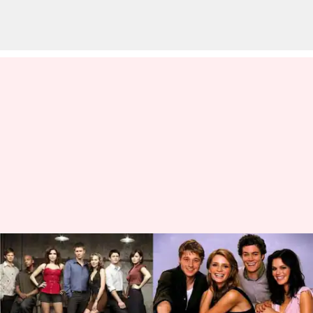
Sederet Serial Dengan Kisah
Yang Mirip 'One Tree Hill'
menulis
Oct 04, 2023
10:48 am
Handoko