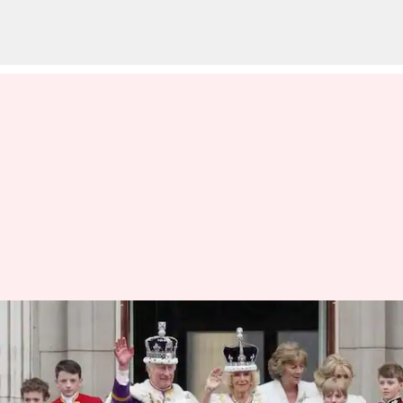
Pernyataan Kontroversial Dari
Bintang 'Bridgerton' Tengtang
Keluarga Kerajaan Inggris