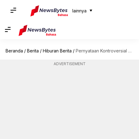
lainnya
Beranda
/
Berita
/
Hiburan Berita
/
Pernyataan Kontroversial Dari Bintang 'Bridgerton' Tengtang Keluarga Kerajaan Inggris
ADVERTISEMENT