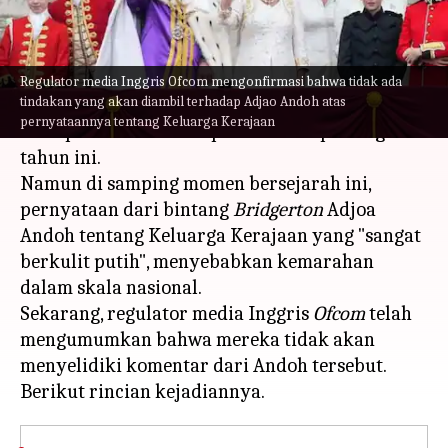
menulis
Jun 06, 2023
01:12 pm
Handoko
Apa ceritanya
Regulator media Inggris Ofcom mengonfirmasi bahwa tidak ada
tindakan yang akan diambil terhadap Adjao Andoh atas
Upacara penobatan Raja Charles III pada 6 Mei
pernyataannya tentang Keluarga Kerajaan
merupakan salah satu peristiwa terpenting
tahun ini.
Namun di samping momen bersejarah ini,
pernyataan dari bintang
Bridgerton
Adjoa
Andoh tentang Keluarga Kerajaan yang "sangat
berkulit putih", menyebabkan kemarahan
dalam skala nasional.
Sekarang, regulator media Inggris
Ofcom
telah
mengumumkan bahwa mereka tidak akan
menyelidiki komentar dari Andoh tersebut.