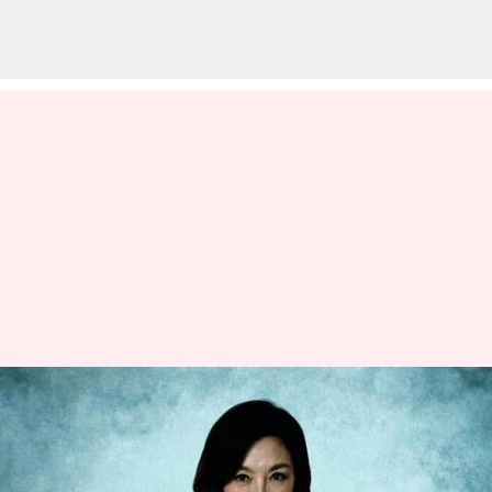
'Tomorrow Never Dies' hingga
'EEAAO': Penampilan terbaik
Michelle Yeoh