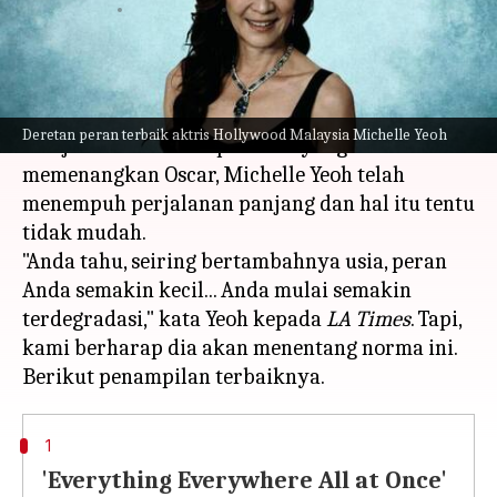
menulis
Sep 29, 2023
01:09 pm
Bob
Apa ceritanya
Dari film aksi Hong Kong tahun 90-an hingga
Deretan peran terbaik aktris Hollywood Malaysia Michelle Yeoh
menjadi wanita Asia pertama yang
memenangkan Oscar, Michelle Yeoh telah
menempuh perjalanan panjang dan hal itu tentu
tidak mudah.
"Anda tahu, seiring bertambahnya usia, peran
Anda semakin kecil... Anda mulai semakin
terdegradasi," kata Yeoh kepada
LA Times
. Tapi,
kami berharap dia akan menentang norma ini.
1
'Everything Everywhere All at Once'