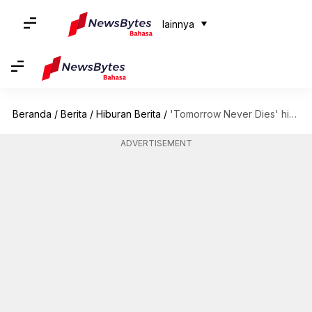
lainnya
Beranda
/
Berita
/
Hiburan Berita
/
'Tomorrow Never Dies' hingga 'EEAAO': Penampilan terbaik Michelle Yeoh
ADVERTISEMENT