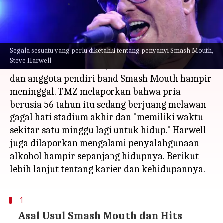
menulis
Sep 06, 2023
12:49 pm
Handoko
Apa ceritanya
Segala sesuatu yang perlu diketahui tentang penyanyi Smash Mouth,
Dalam berita yang tragis, pensiunan penyanyi
Steve Harwell
Amerika Steve Harwell, mantan vokalis utama
dan anggota pendiri band Smash Mouth hampir
meninggal. TMZ melaporkan bahwa pria
berusia 56 tahun itu sedang berjuang melawan
gagal hati stadium akhir dan "memiliki waktu
sekitar satu minggu lagi untuk hidup." Harwell
juga dilaporkan mengalami penyalahgunaan
alkohol hampir sepanjang hidupnya. Berikut
1
Asal Usul Smash Mouth dan Hits