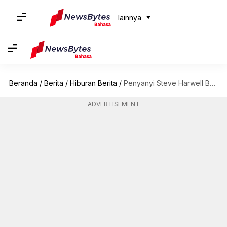
lainnya
Beranda
/
Berita
/
Hiburan Berita
/
Penyanyi Steve Harwell Berjuang Melawan Gagal Hati—Karier, Diskografi
ADVERTISEMENT