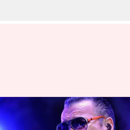
Penyanyi Steve Harwell
Berjuang Melawan Gagal Hati—
Karier, Diskografi