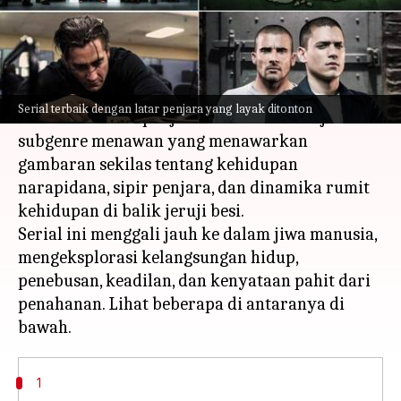
menulis
Oct 23, 2023
10:29 am
Handoko
Apa ceritanya
Serial dengan latar di dalam dinding penjara
Serial terbaik dengan latar penjara yang layak ditonton
atau berbasis di penjara telah lama menjadi
subgenre menawan yang menawarkan
gambaran sekilas tentang kehidupan
narapidana, sipir penjara, dan dinamika rumit
kehidupan di balik jeruji besi.
Serial ini menggali jauh ke dalam jiwa manusia,
mengeksplorasi kelangsungan hidup,
penebusan, keadilan, dan kenyataan pahit dari
penahanan. Lihat beberapa di antaranya di
1