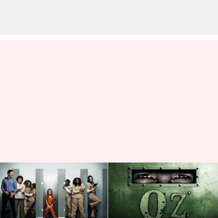
'Orange is the New Black,'
'Prison': Serial Berlatarkan
Penjara