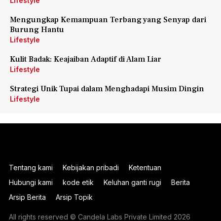
Lifestyle
Mengungkap Kemampuan Terbang yang Senyap dari
Burung Hantu
Lifestyle
Kulit Badak: Keajaiban Adaptif di Alam Liar
Lifestyle
Strategi Unik Tupai dalam Menghadapi Musim Dingin
Lifestyle
Tentang kami
Kebijakan pribadi
Ketentuan
Hubungi kami
kode etik
Keluhan ganti rugi
Berita
Arsip Berita
Arsip Topik
All rights reserved © Candela Labs Private Limited 2026