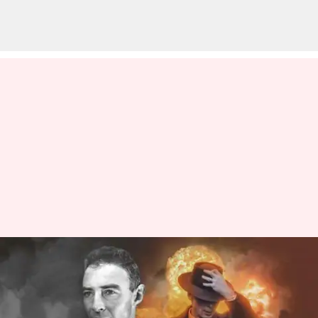
'Oppenheimer': Ketahui
konteks sejarah di balik film
thriller Christopher Nolan