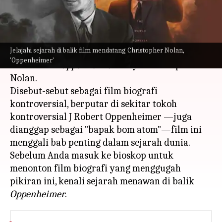
menulis
Jul 21, 2023
12:06 pm
Bob
Apa ceritanya
Jelajahi sejarah di balik film mendatang Christopher Nolan,
Semakin sulit untuk menahan kegembiraan
'Oppenheimer'
kami untuk
Oppenheimer
karya Christopher
Nolan.
Disebut-sebut sebagai film biografi
kontroversial, berputar di sekitar tokoh
kontroversial J Robert Oppenheimer —juga
dianggap sebagai "bapak bom atom"—film ini
menggali bab penting dalam sejarah dunia.
Sebelum Anda masuk ke bioskop untuk
menonton film biografi yang menggugah
pikiran ini, kenali sejarah menawan di balik
Oppenheimer