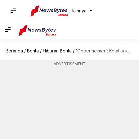
lainnya
Beranda
/
Berita
/
Hiburan Berita
/
'Oppenheimer': Ketahui konteks sejarah di balik film thriller Christopher Nolan
ADVERTISEMENT