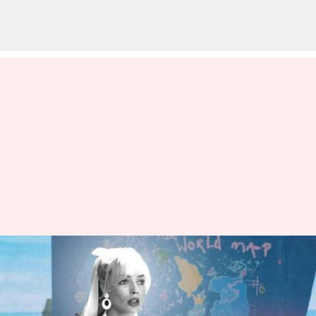
#NewsBytesExplainer:
Mengurai kontroversi
Penggambaran Peta Dunia