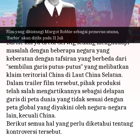
Barbie
menulis
Jul 10, 2023
11:58 am
Handoko
Apa ceritanya
Film yang dibintangi Margot Robbie sebagai pemeran utama,
'Barbie' akan dirilis pada 21 Juli
Barbie
karya Greta Gerwig sedang menghadapi
masalah dengan beberapa negara yang
keberatan dengan tafsiran yang berbeda dari
"sembilan garis putus-putus" yang melibatkan
klaim teritorial China di Laut China Selatan.
Dalam trailer film tersebut, pihak produksi
telah salah mengartikannya sebagai delapan
garis di peta dunia yang tidak sesuai dengan
peta global yang diyakini oleh negara-negara
lain, kecuali China.
Berikut semua hal yang perlu diketahui tentang