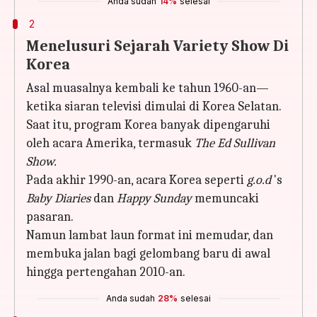
Anda sudah
14%
selesai
2
Menelusuri Sejarah Variety Show Di
Korea
Asal muasalnya kembali ke tahun 1960-an—
ketika siaran televisi dimulai di Korea Selatan.
Saat itu, program Korea banyak dipengaruhi
oleh acara Amerika, termasuk
The Ed Sullivan
Show.
Pada akhir 1990-an, acara Korea seperti
g.o.d
's
Baby Diaries
dan
Happy Sunday
memuncaki
pasaran.
Namun lambat laun format ini memudar, dan
membuka jalan bagi gelombang baru di awal
hingga pertengahan 2010-an.
Anda sudah
28%
selesai