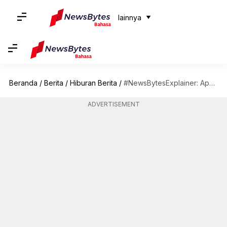
lainnya
Beranda
/
Berita
/
Hiburan Berita
/
#NewsBytesExplainer: Apa Itu Variety Show Korea; Bagaimana Acara Ini Menjadi Populer
ADVERTISEMENT