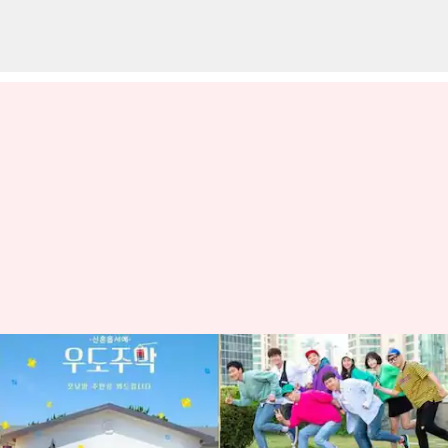
#NewsBytesExplainer: Apa Itu
Variety Show Korea;
Bagaimana Acara Ini Menjadi