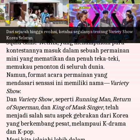
Populer
menulis
Jun 02, 2023
01:25 pm
Handoko
Apa ceritanya
Dari sejarah hingga evolusi, ketahui segalanya tentang Variety Show
Korea Selatan
Squid Game-Netflix, yang menampilkan para
kontestannya masuk dalam sebuah permainan
mini yang mematikan dan penuh teka-teki,
memukau penonton di seluruh dunia.
Namun, format acara permainan yang
mendasari sensasi ini memiliki nama—
Variety
Show.
Dan
Variety Show
, seperti
Running Man, Return
of Superman
, dan
King of Mask Singer
, telah
menjadi salah satu aspek gebrakan dari Korea
yang berkembang pesat, melampaui K-drama
dan K-pop.