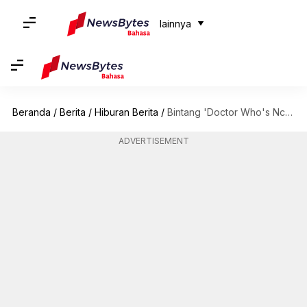
lainnya
Beranda
/
Berita
/
Hiburan Berita
/
Bintang 'Doctor Who's Ncuti Gatwa Didaulat Memerankan Adaptasi Audio 'David Copperfield'
ADVERTISEMENT