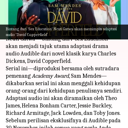
Copperfield'
menulis
Aug 18, 2023
12:47 pm
Handoko
Apa ceritanya
Bintang dari 'Sex Education' Ncuti Gatwa akan memimpin adaptasi
audio 'David Copperfield'
Ncuti Gatwa— bintang dari
'Sex Education'
—
akan menjadi tajuk utama adaptasi drama
audio Audible dari novel klasik karya Charles
Dickens, David Copperfield.
Serial ini—diproduksi bersama oleh sutradara
pemenang
Academy Award
, Sam Mendes—
dikabarkan serial ini akan menggali kehidupan
orang-orang dari kehidupan penulisnya sendiri.
Adaptasi audio ini akan diramaikan oleh Theo
James, Helena Bonham Carter, Jessie Buckley,
Richard Armitage, Jack Lowden, dan Toby Jones.
Sebelum perilisan eksklusifnya di Audible pada
30 November, inilah semua yang perlu Anda