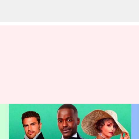
Bintang 'Doctor Who's Ncuti
Gatwa Didaulat Memerankan
Adaptasi Audio 'David