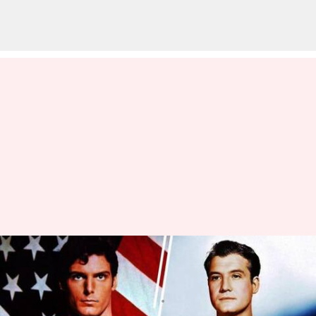
Memaknai Mitos Kutukan
Superman Di Tanah Hollywood
menulis
Nov 27, 2023
11:32 am
Handoko