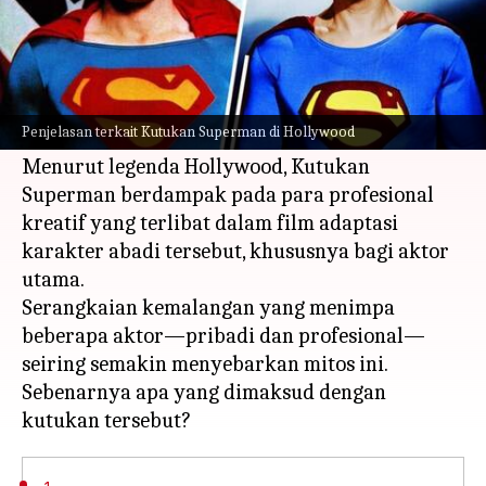
Apa ceritanya
Pahlawan super DC, Superman, bisa dibilang
bisa melakukan semuanya, jadi bagaimana bisa
Penjelasan terkait Kutukan Superman di Hollywood
ia dihantui oleh kutukan?
Menurut legenda Hollywood, Kutukan
Superman berdampak pada para profesional
kreatif yang terlibat dalam film adaptasi
karakter abadi tersebut, khususnya bagi aktor
utama.
Serangkaian kemalangan yang menimpa
beberapa aktor—pribadi dan profesional—
seiring semakin menyebarkan mitos ini.
Sebenarnya apa yang dimaksud dengan