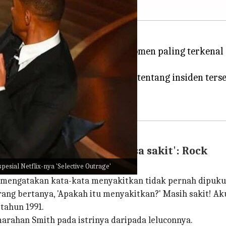
ill Smith tahun lalu, menjadi momen paling terkenal
s Rock akhirnya membuka diri tentang insiden terse
ah itu sakit? 'Masih terasa sakit': Rock
esial Netflix-nya 'Selective Outrage'
ng mengatakan kata-kata menyakitkan tidak pernah dipuku
rang bertanya, 'Apakah itu menyakitkan?' Masih sakit! 
tahun 1991.
rahan Smith pada istrinya daripada leluconnya.