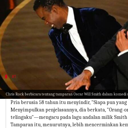
menulis
Mar 06, 2023
11:49 am
Handoko
Apa ceritanya
Bukan rahasia lagi bahwa kontroversi tamparan W
dalam ingatan para penonton.
Setelah sekian lama bungkam, aktor komedian Chri
Outrage
, yang tayang perdana pada hari Sabtu.
#1
'Orang-orang bertanya kepada saya, apak
Chris Rock berbicara tentang tamparan Oscar Will Smith dalam komedi sp
Rock berbicara panjang lebar tentang kejadian itu.
Pria berusia 58 tahun itu menyindir, "Siapa pun ya
Menyimpulkan penjelasannya, dia berkata, "Orang-o
telingaku"—mengacu pada lagu andalan milik Smith 
Tamparan itu, menurutnya, lebih mencerminkan kema