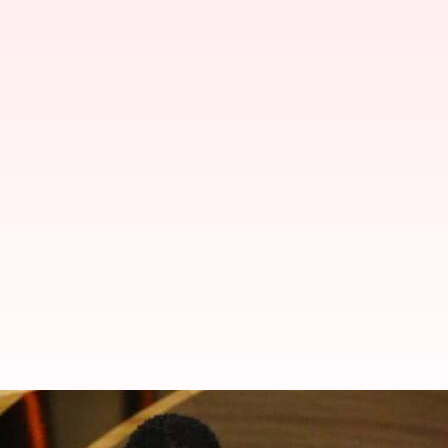
'Masih terasa sakit,' candaan Ch