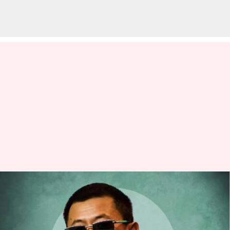
'In the Mood for Love,' '2046':
Film Terbaik Wong Kar-Wai
menulis
Nov 24, 2023
11:41 am
Handoko