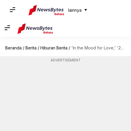
lainnya
Beranda
/
Berita
/
Hiburan Berita
/
'In the Mood for Love,' '2046': Film Terbaik Wong Kar-Wai
ADVERTISEMENT