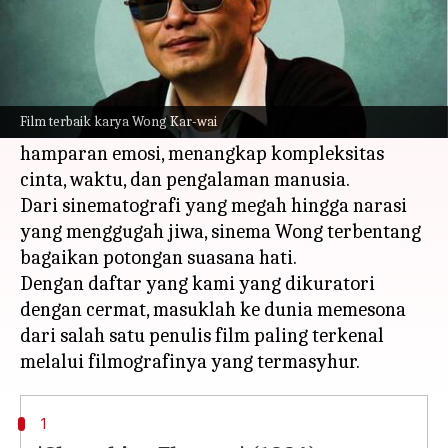
Apa ceritanya
Terkenal karena visualnya yang indah,
penceritaan yang menyentuh, dan musiknya,
Film terbaik karya Wong Kar-wai
karya-karya terbaik Wong Kar-wai adalah
hamparan emosi, menangkap kompleksitas
cinta, waktu, dan pengalaman manusia.
Dari sinematografi yang megah hingga narasi
yang menggugah jiwa, sinema Wong terbentang
bagaikan potongan suasana hati.
Dengan daftar yang kami yang dikuratori
dengan cermat, masuklah ke dunia memesona
dari salah satu penulis film paling terkenal
1