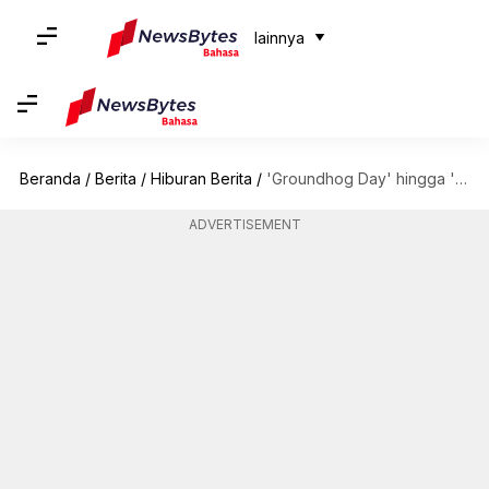
lainnya
Beranda
/
Berita
/
Hiburan Berita
/
'Groundhog Day' hingga 'Source Code': 5 film putaran waktu teratas
ADVERTISEMENT