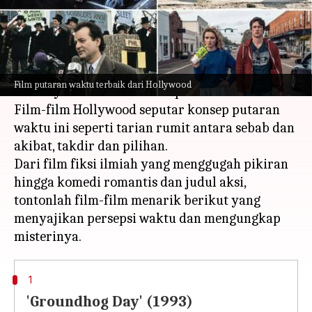
menulis
Sep 13, 2023
11:49 am
Bob
Apa ceritanya
Batasan waktu dan kenyataan diperluas hingga
Film putaran waktu terbaik dari Hollywood
batasnya dalam dunia film putaran waktu.
Film-film Hollywood seputar konsep putaran
waktu ini seperti tarian rumit antara sebab dan
akibat, takdir dan pilihan.
Dari film fiksi ilmiah yang menggugah pikiran
hingga komedi romantis dan judul aksi,
tontonlah film-film menarik berikut yang
menyajikan persepsi waktu dan mengungkap
1
'Groundhog Day' (1993)