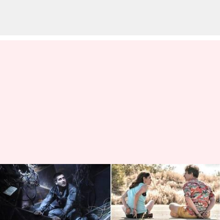
'Groundhog Day' hingga 'Source
Code': 5 film putaran waktu
teratas