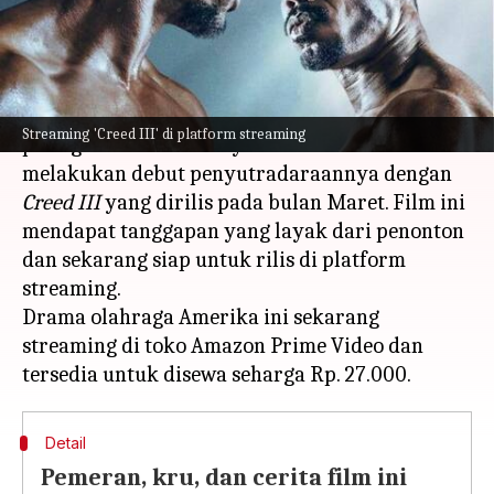
menulis
May 26, 2023
01:29 pm
Bob
Apa ceritanya
Michael B Jordan adalah salah satu wajah
Streaming 'Creed III' di platform streaming
paling terkenal di Hollywood. Aktor tersebut
melakukan debut penyutradaraannya dengan
Creed III
yang dirilis pada bulan Maret. Film ini
mendapat tanggapan yang layak dari penonton
dan sekarang siap untuk rilis di platform
streaming.
Drama olahraga Amerika ini sekarang
streaming di toko Amazon Prime Video dan
Detail
Pemeran, kru, dan cerita film ini