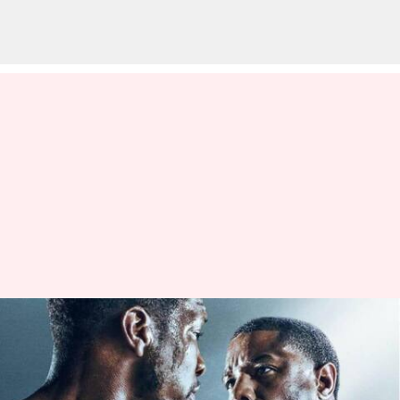
'Creed III' yang dibintangi
Michael B Jordan tayang di
platform streaming sekarang