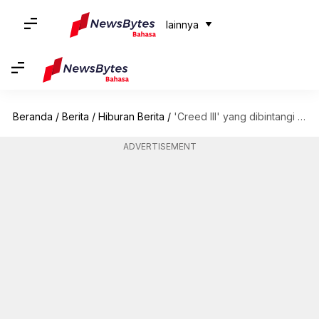
lainnya
Beranda
/
Berita
/
Hiburan Berita
/
'Creed III' yang dibintangi Michael B Jordan tayang di platform streaming sekarang
ADVERTISEMENT