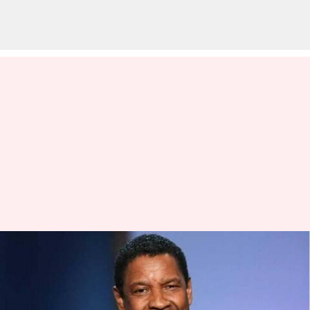
'Malcolm X' hingga 'Fences':
Penampilan terbaik Denzel
Washington