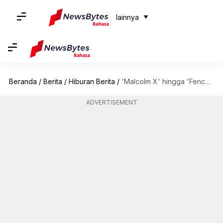
lainnya
Beranda
/
Berita
/
Hiburan Berita
/
'Malcolm X' hingga 'Fences': Penampilan terbaik Denzel Washington
ADVERTISEMENT