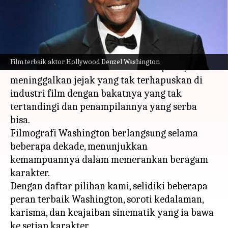
menulis
Dec 26, 2023
11:49 am
Bob
Apa ceritanya
Aktor Hollywood Denzel Washington, seorang
Film terbaik aktor Hollywood Denzel Washington
tokoh ikonik dalam sinema kontemporer, telah
meninggalkan jejak yang tak terhapuskan di
industri film dengan bakatnya yang tak
tertandingi dan penampilannya yang serba
bisa.
Filmografi Washington berlangsung selama
beberapa dekade, menunjukkan
kemampuannya dalam memerankan beragam
karakter.
Dengan daftar pilihan kami, selidiki beberapa
peran terbaik Washington, soroti kedalaman,
karisma, dan keajaiban sinematik yang ia bawa