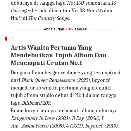
debutnya di tangga lagu
Hot 100
, sementara
16
Carriages
berada di urutan No. 38
Hot 100
dan
No. 9 di
Hot Country Songs.
Anda sudah
40%
selesai
1
Artis Wanita Pertama Yang
Mendebutkan Tujuh Album Dan
Menempati Urutan No.1
Dengan album bergenre dance yang terinspirasi
dari
Black Queer, Renaissance (2022)
, Beyoncé
menjadi artis wanita pertama yang memiliki
tujuh album studio debut di No.1 dalam tangga
lagu
Billboard 200.
Enam karya lainnya termasuk album debutnya
Dangerously in Love (2003), B'Day (2006), I
Am...Sasha Fierce (2008), 4 (2011), Beyoncé (2013),