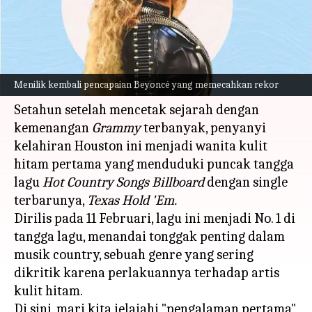
menulis
Feb 22, 2024
10:37 am
Handoko
Apa ceritanya
Langkah gemilang Beyoncé tidak bisa
Menilik kembali pencapaian Beyoncé yang memecahkan rekor
dihentikan!
Setahun setelah mencetak sejarah dengan
kemenangan
Grammy
terbanyak, penyanyi
kelahiran Houston ini menjadi wanita kulit
hitam pertama yang menduduki puncak tangga
lagu
Hot Country Songs Billboard
dengan single
terbarunya,
Texas Hold 'Em.
Dirilis pada 11 Februari, lagu ini menjadi No. 1 di
tangga lagu, menandai tonggak penting dalam
musik country, sebuah genre yang sering
dikritik karena perlakuannya terhadap artis
kulit hitam.
Di sini, mari kita jelajahi "pengalaman pertama"